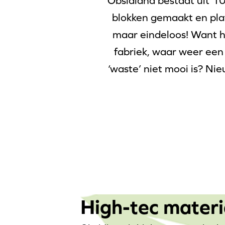
Obsidiana bestaat uit 1
blokken gemaakt en pla
maar eindeloos! Want h
fabriek, waar weer een
‘waste’ niet mooi is? N
High-tec materi