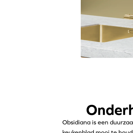
Onderh
Obsidiana is een duurzaa
keukenblad mooi te houde