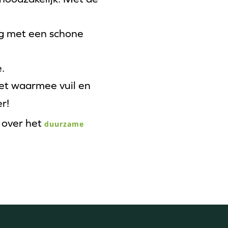
og met een schone
.
set waarmee vuil en
er!
e over het
duurzame