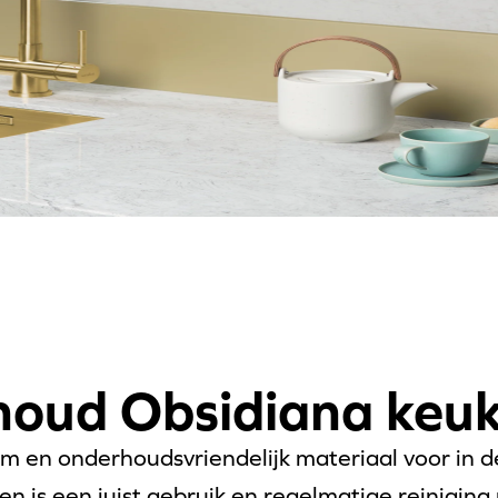
oud Obsidiana keu
m en onderhoudsvriendelijk materiaal voor in 
n is een juist gebruik en regelmatige reiniging