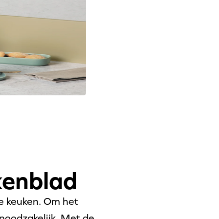
kenblad
de keuken. Om het
 noodzakelijk. Met de