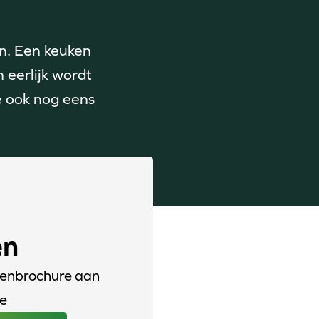
en. Een keuken
 eerlijk wordt
e ook nog eens
en
kenbrochure aan
ie