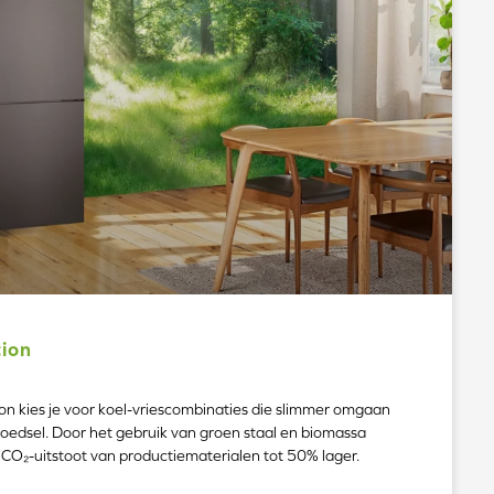
tion
on kies je voor koel-vriescombinaties die slimmer omgaan
oedsel. Door het gebruik van groen staal en biomassa
CO₂-uitstoot van productiematerialen tot 50% lager.