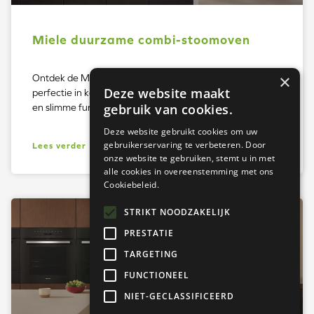
Miele duurzame combi-stoomoven
×
Ontdek de Miele DGC 7845 HCX Pro combi-stoomoven:
Deze website maakt
perfectie in koken met DualSteam, HydroClean-reiniging
gebruik van cookies.
en slimme functies. Nu bij Enviroo Keukens!
Deze website gebruikt cookies om uw
gebruikerservaring te verbeteren. Door
Lees verder
onze website te gebruiken, stemt u in met
alle cookies in overeenstemming met ons
Cookiebeleid.
STRIKT NOODZAKELIJK
MIELE
PRESTATIE
TARGETING
FUNCTIONEEL
NIET-GECLASSIFICEERD