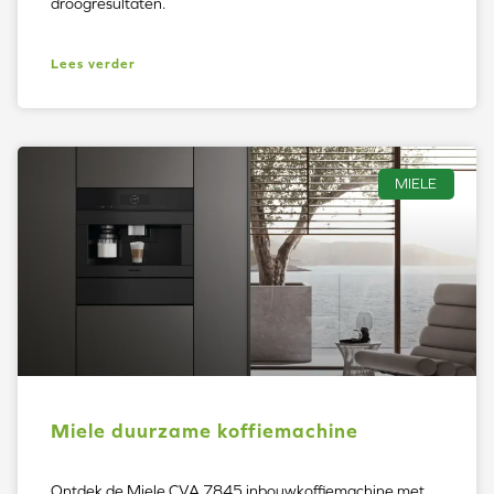
droogresultaten.
Lees verder
MIELE
Miele duurzame koffiemachine
Ontdek de Miele CVA 7845 inbouwkoffiemachine met