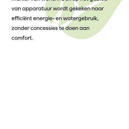
van apparatuur wordt gekeken naar
efficiënt energie- en watergebruik,
zonder concessies te doen aan
comfort.
Heldere afspraken
en volledige
ontzorging
Een keukenproject kan complex zijn.
Daarom staat DB Anovi Keukens voor
duidelijkheid en overzicht. Je werkt
met een toegewijd team dat het