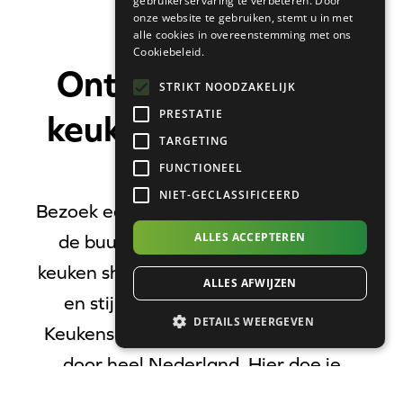
gebruikerservaring te verbeteren. Door
onze website te gebruiken, stemt u in met
alle cookies in overeenstemming met ons
Cookiebeleid.
Ontdek duurzame
STRIKT NOODZAKELIJK
PRESTATIE
keukens bij Enviroo
TARGETING
Keukens
FUNCTIONEEL
NIET-GECLASSIFICEERD
Bezoek een keuken showroom bij jou in
ALLES ACCEPTEREN
de buurt. Ben je op zoek naar een
keuken showroom waar duurzaamheid
ALLES AFWIJZEN
en stijl samenkomen? Bij Enviroo
DETAILS WEERGEVEN
Keukens vind je showrooms verspreid
door heel Nederland. Hier doe je
inspiratie op, krijg je persoonlijk advies