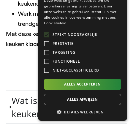
Deze website gebruikt cookies om uw
keukenapparatuur
gebruikerservaring te verbeteren. Door
onze website te gebruiken, stemt u in met
Werk met een rustige basis die niet
alle cookies in overeenstemming met ons
trendgevoelig is
Cookiebeleid.
Met deze keuzes maak je jouw landelijke
STRIKT NOODZAKELIJK
keuken klaar voor de toekomst.
PRESTATIE
TARGETING
FUNCTIONEEL
NIET-GECLASSIFICEERD
ALLES ACCEPTEREN
Wat is een landelijke
ALLES AFWIJZEN
keuken?
DETAILS WEERGEVEN
Een landelijke keuken is een warme en